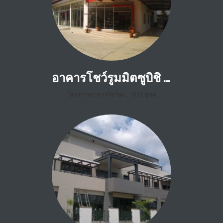
อาคารโชว์รูมมิตซูบิชิ ราชพฤกษ์ กทม.
โครงการอาคารโชว์รูม
,
1631 ผู้ชม